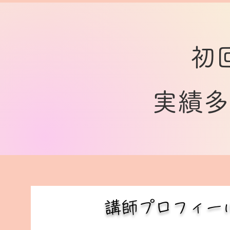
​
​実績
​講師プロフィー