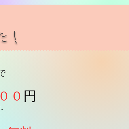
た！
で
００
円
す。