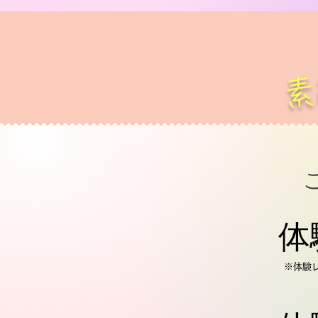
​
​
​※体験