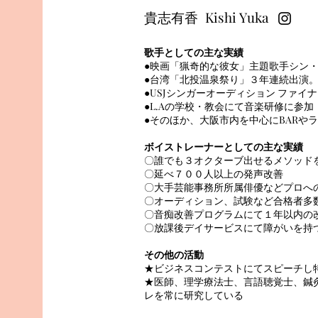
​貴志有香 Kishi Yuka
歌手としての主な実績
●映画「猟奇的な彼女」主題歌手シン
●台湾「北投温泉祭り」３年連続出演
●USJシンガーオーディション ファイ
●L.Aの学校・教会にて音楽研修に参加
●そのほか、大阪市内を中心にBARや
ボイストレーナーとしての主な実績
〇誰でも３
オクターブ出せるメソッド
〇延べ７００人以上の発声改善
〇大手芸能事務所所属俳優などプロへ
​〇オーディション、試験など合格者多
〇音痴改善プログラムにて１年以内の
〇放課後デイサービスにて障がいを持
その他の活動
★ビジネスコンテストにてスピーチし
★医師、理学療法士、言語聴覚士、鍼
レを常に研究している