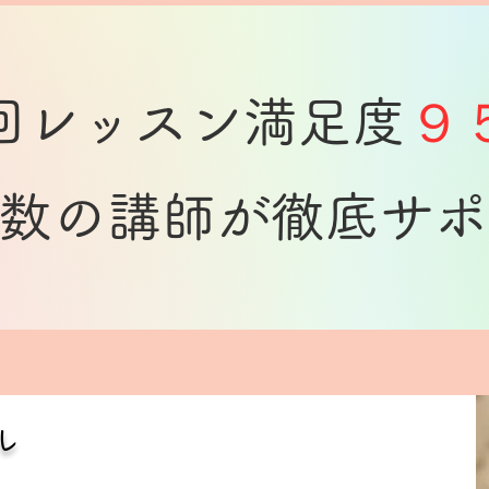
初回レッスン満足度
９
多数の講師が徹底サ
ル