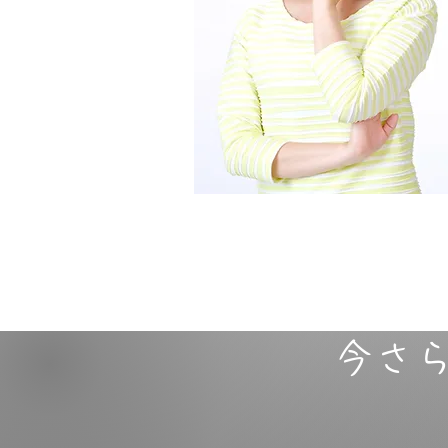
​でも。。。
​今さ