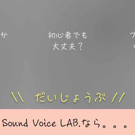
か
初心者でも
​大丈夫？
\\ だいじょうぶ //
​Sound Voice LAB.なら。。。