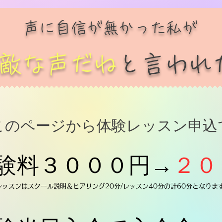
​声に自信が無かった私が
素敵な声だね
と言われ
​このページから体験レッスン申込
体験料３０００円→
２０
レッスンはスクール説明＆ヒアリング20分/レッスン40分の計60分となりま